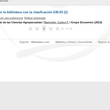
0/C315
la biblioteca con la clasificación 630.03 (
1
)
cer una sugerencia
Refinar búsqueda
io de las Ciencias Agropecuarias
/
Barioglio, Carlos F.
/ Grupo Encuentro (2013)
1
(1 - 1 / 1)
Soporte - Bibliolatino.com
Biblioteca Virtual y Documental
Buscar e