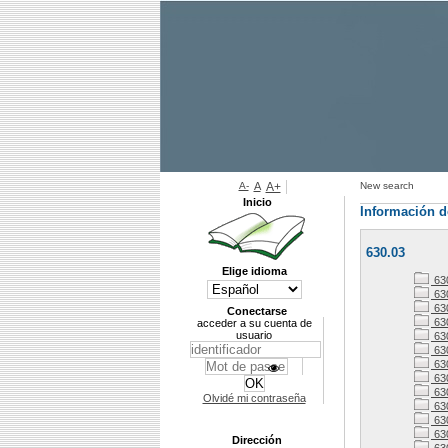
A-
A
A+
New search
Inicio
Información d
630.03
Elige idioma
63
63
63
Conectarse
63
acceder a su cuenta de
usuario
63
63
63
63
63
Olvidé mi contraseña
63
63
63
Dirección