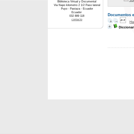
63
Biblioteca Virtual y Documental
Via Napo kilometro 2 1/2 Paso lateral
Puyo - Pastaza - Ecuador
Ecuador
Documentos en 
032 889 118
contacto
Ha
Diccionar