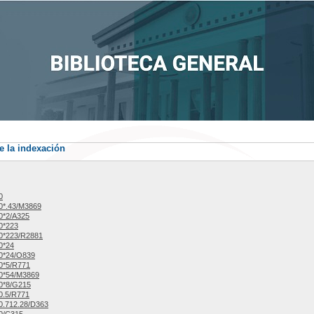
e la indexación
0
0*.43/M3869
0*2/A325
0*223
0*223/R2881
0*24
0*24/O839
0*5/R771
0*54/M3869
0*8/G215
0.5/R771
0.712.28/D363