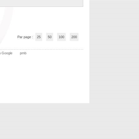
Par page :
25
50
100
200
n Google
pmb