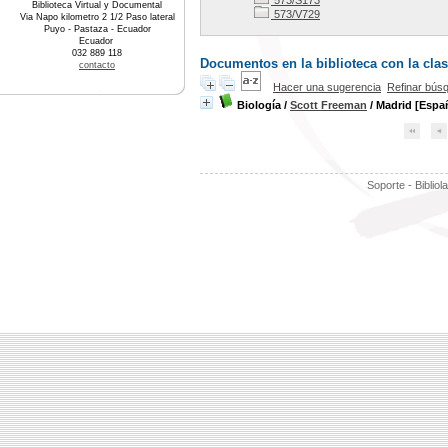
573/S173
Biblioteca Virtual y Documental
573/V729
Via Napo kilometro 2 1/2 Paso lateral
Puyo - Pastaza - Ecuador
Ecuador
032 889 118
Documentos en la biblioteca con la clasi
contacto
Hacer una sugerencia
Refinar bús
Biología
/
Scott Freeman
/ Madrid [Espa
Soporte - Bibliol