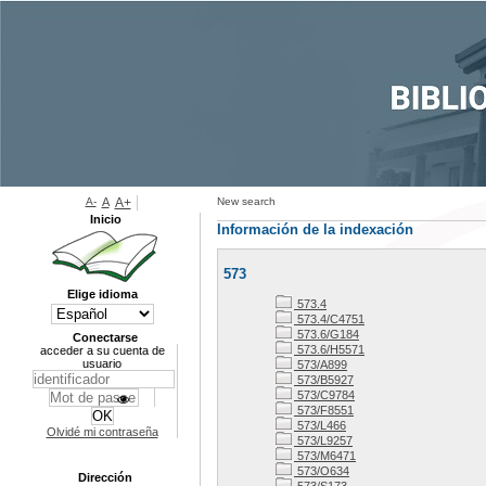
A-
A
A+
New search
Inicio
Información de la indexación
573
Elige idioma
573.4
573.4/C4751
573.6/G184
Conectarse
573.6/H5571
acceder a su cuenta de
usuario
573/A899
573/B5927
573/C9784
573/F8551
573/L466
Olvidé mi contraseña
573/L9257
573/M6471
573/O634
Dirección