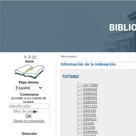
A-
A
A+
New search
Inicio
Información de la indexación
53/T6862
Elige idioma
53/ T5952
53/A4542
53/B3441
Conectarse
53/B9281
acceder a su cuenta de
usuario
53/B9292
53/C1121
53/G145
53/G433
53/H6111
Olvidé mi contraseña
53/I249
53/J339
53/M5991
Dirección