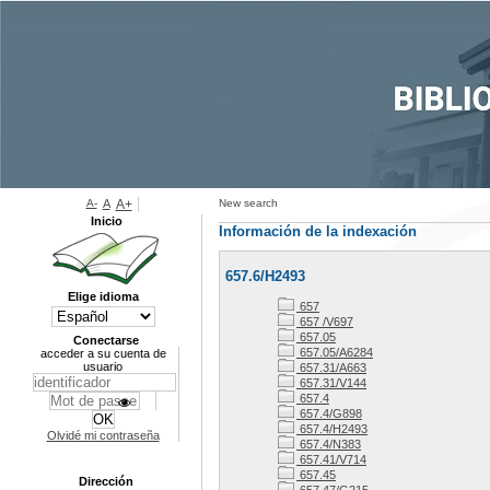
A-
A
A+
New search
Inicio
Información de la indexación
657.6/H2493
Elige idioma
657
657 /V697
657.05
Conectarse
657.05/A6284
acceder a su cuenta de
usuario
657.31/A663
657.31/V144
657.4
657.4/G898
657.4/H2493
Olvidé mi contraseña
657.4/N383
657.41/V714
657.45
Dirección