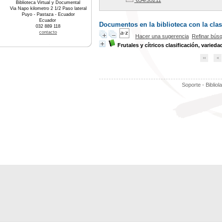
634/S5211
Biblioteca Virtual y Documental
Via Napo kilometro 2 1/2 Paso lateral
Puyo - Pastaza - Ecuador
Ecuador
Documentos en la biblioteca con la clas
032 889 118
contacto
Hacer una sugerencia
Refinar bús
Frutales y cítricos clasificación, varied
Soporte - Bibliol