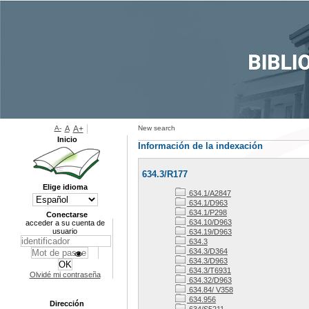
A-
A
A+
New search
Inicio
Información de la indexación
634.3/R177
Elige idioma
634.1/A2847
634.1/D963
634.1/P298
Conectarse
634.10/D963
acceder a su cuenta de
usuario
634.19/D963
634.3
634.3/D364
634.3/D963
634.3/T6931
Olvidé mi contraseña
634.32/D963
634.84/ V358
634.956
Dirección