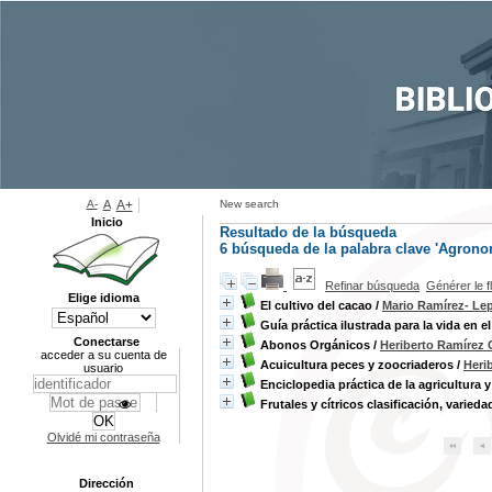
A-
A
A+
New search
Inicio
Resultado de la búsqueda
6
búsqueda de la palabra clave
'Agrono
Refinar búsqueda
Générer le f
Elige idioma
El cultivo del cacao
/
Mario Ramírez- Le
Guía práctica ilustrada para la vida en 
Conectarse
Abonos Orgánicos
/
Heriberto Ramírez 
acceder a su cuenta de
Acuicultura peces y zoocriaderos
/
Heri
usuario
Enciclopedia práctica de la agricultura y
Frutales y cítricos clasificación, varied
Olvidé mi contraseña
Dirección