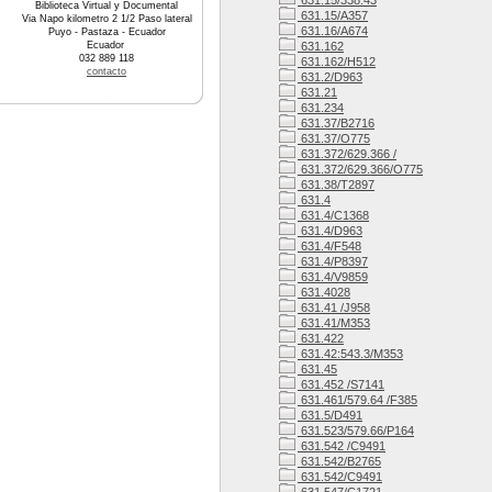
631.15/338.43
Biblioteca Virtual y Documental
631.15/A357
Via Napo kilometro 2 1/2 Paso lateral
631.16/A674
Puyo - Pastaza - Ecuador
Ecuador
631.162
032 889 118
631.162/H512
contacto
631.2/D963
631.21
631.234
631.37/B2716
631.37/O775
631.372/629.366 /
631.372/629.366/O775
631.38/T2897
631.4
631.4/C1368
631.4/D963
631.4/F548
631.4/P8397
631.4/V9859
631.4028
631.41 /J958
631.41/M353
631.422
631.42:543.3/M353
631.45
631.452 /S7141
631.461/579.64 /F385
631.5/D491
631.523/579.66/P164
631.542 /C9491
631.542/B2765
631.542/C9491