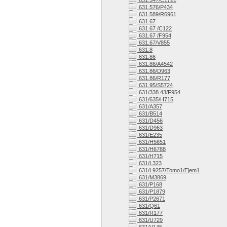
631.547/C1721
631.576/P434
631.589/R6961
631.67
631.67 /C122
631.67 /F954
631.67/V855
631.8
631.86
631.86/A4542
631.86/D963
631.86/R177
631.95/S5724
631/338.43/F954
631/635/H715
631/A357
631/B514
631/D456
631/D963
631/E235
631/H5651
631/H6788
631/H715
631/L323
631/L9257/Tomo1/Ejem1
631/M3869
631/P168
631/P1879
631/P2671
631/Q61
631/R177
631/U729