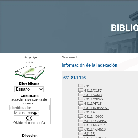
A-
A
A+
New search
Inicio
Información de la indexación
631.81/L126
Elige idioma
631
631.1/C157
631.1/C333
Conectarse
631.1/C6972
acceder a su cuenta de
usuario
631.1/H715
631.115.8/V2972
631.14
631.14/D963
631.147 /M487
Olvidé mi contraseña
631.147/A357
631.147/M516
631.15
Dirección