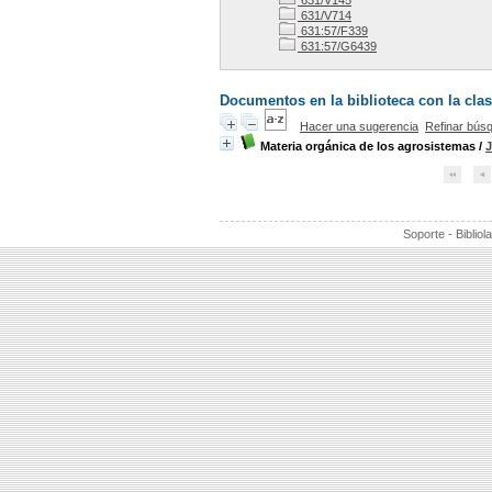
631/V145
631/V714
631:57/F339
631:57/G6439
Documentos en la biblioteca con la clas
Hacer una sugerencia
Refinar bús
Materia orgánica de los agrosistemas
/
J
Soporte - Bibliol