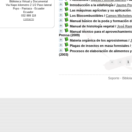
Biblioteca Virtual y Documental
Introducción a la edafología
/
Jaume Por
Via Napo kilometro 2 1/2 Paso lateral
Puyo - Pastaza - Ecuador
Las máquinas agrícolas y su aplicación
Ecuador
Los Biocombustibles
/
Camps Michelen
032 889 118
contacto
Manual básico de la poda y formación de
Manual de histología vegetal
/
José Ram
Manual técnico para el aprovechamiento
Prensa (2009)
Materia orgánica de los agrosistemas
/
J
Plagas de insectos en masa forestales
/
Procesos de elaboración de alimentos y
(2003)
1
Soporte - Bibliol