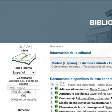
A-
A
A+
New search
Inicio
Información de la editorial
Madrid [España] : Ediciones Mundi - P
Colecciones adjuntas :
Teconología de aliment
Elige idioma
Conectarse
Documentos disponibles de esta editoria
acceder a su cuenta de
usuario
Hacer una sugerencia
Refinar bús
Aditivos Alimentarios
/
Nuria Cubero
/ M
Agricultura ecológica
/
Javier Flórez Se
Compostaje
/
Moreno Casco, Joaquín
/ 
Olvidé mi contraseña
Diseño de industrias agroalimentarias
/
Elementos de horticultura general
/
Maro
Dirección
Fruticultura
/
Agustí Fonfria, Manuel
/ M