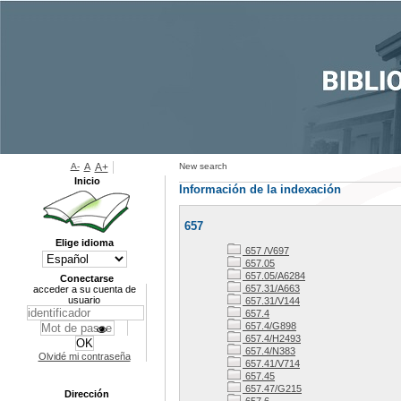
A-
A
A+
New search
Inicio
Información de la indexación
657
Elige idioma
657 /V697
657.05
657.05/A6284
Conectarse
657.31/A663
acceder a su cuenta de
usuario
657.31/V144
657.4
657.4/G898
657.4/H2493
657.4/N383
Olvidé mi contraseña
657.41/V714
657.45
657.47/G215
Dirección