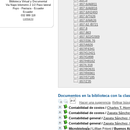
657.6
Biblioteca Virtual y Documental
657.6/A6811
Via Napo kilometro 2 1/2 Paso lateral
657.6/A6816
Puyo - Pastaza - Ecuador
Ecuador
657.6/H2493
032 889 118
657.6/T626
contacto
657.6/W626
657.62 /B721
657.8
657.863
657.922/G569
657/336.76
657/A926
657/F6341
657/G2421
657/G898
657/H8162
657/L318
657/R2631
657/R6961
657/S7185
657/Z35
Documentos en la biblioteca con la clasi
Hacer una sugerencia
Refinar bús
Contabilidad de costos
/
Charles T. Hor
Contabilidad de costos
/
Zapata Sánche
Contabilidad general
/
Zapata Sánchez,
Contabilidad general
/
Zapata Sánchez,
Microbiología
/
Lillian Frioni
/ Buenos Air