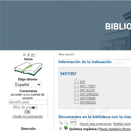
A-
A
A+
New search
Inicio
Información de la indexación
547/Y957
Elige idioma
547
547 / Y957
547 /C273
Conectarse
547.1/W1191
acceder a su cuenta de
usuario
547/T8668
547/W1191
Olvidé mi contraseña
Documentos en la biblioteca con la clas
Hacer una sugerencia
Refinar bús
Dirección
Química orgánica
/
Paula Yurkanis Bruic