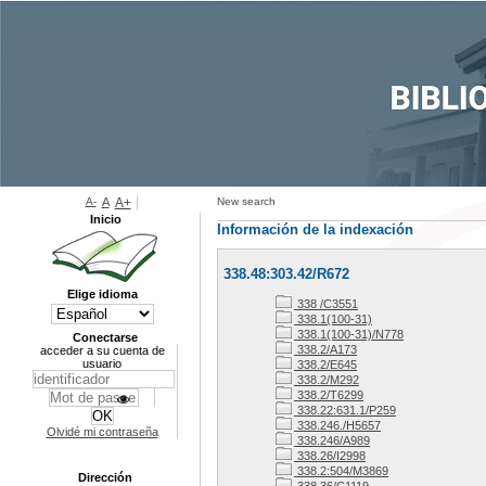
A-
A
A+
New search
Inicio
Información de la indexación
338.48:303.42/R672
Elige idioma
338 /C3551
338.1(100-31)
338.1(100-31)/N778
Conectarse
338.2/A173
acceder a su cuenta de
usuario
338.2/E645
338.2/M292
338.2/T6299
338.22:631.1/P259
338.246./H5657
Olvidé mi contraseña
338.246/A989
338.26/I2998
338.2:504/M3869
Dirección