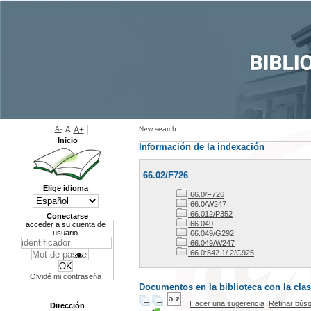
A-
A
A+
New search
Inicio
Información de la indexación
66.02/F726
Elige idioma
66.0/F726
66.0/W247
66.012/P352
Conectarse
66.049
acceder a su cuenta de
usuario
66.049/G292
66.049/W247
66.0:542.1/.2/C925
Olvidé mi contraseña
Documentos en la biblioteca con la clasi
Hacer una sugerencia
Refinar bús
Dirección