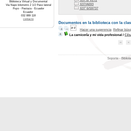
637.6/ V272
Biblioteca Virtual y Documental
637/A693
Via Napo kilometro 2 1/2 Paso lateral
637´6/S9737
Puyo - Pastaza - Ecuador
Ecuador
032 889 118
contacto
Documentos en la biblioteca con la clasi
Hacer una sugerencia
Refinar bús
La carnicería y mi vida profesional
/
Césa
Soporte - Bibliol