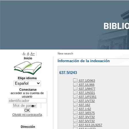
A-
A
A+
New search
Inicio
Información de la indexación
637.5/I243
Elige idioma
637.1/D963
637.1/L966
637.1/M477
Conectarse
637.1/N321
acceder a su cuenta de
usuario
637.1/P2351
637.1/V732
637.162
637.1:62
637.3/E575
Olvidé mi contraseña
637.3/V732
637.5/V732
637.513.2/L9257
Dirección