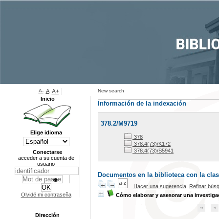
A-
A
A+
New search
Inicio
Información de la indexación
378.2/M9719
Elige idioma
378
378.4(73)/K172
378.4(73)/S5941
Conectarse
acceder a su cuenta de
usuario
Documentos en la biblioteca con la clas
Hacer una sugerencia
Refinar bús
Olvidé mi contraseña
Cómo elaborar y asesorar una investiga
Dirección