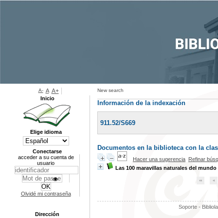
A-
A
A+
New search
Inicio
Información de la indexación
911.52/S669
Elige idioma
Documentos en la biblioteca con la clas
Conectarse
acceder a su cuenta de
Hacer una sugerencia
Refinar bús
usuario
Las 100 maravillas naturales del mundo
Olvidé mi contraseña
Soporte - Bibliol
Dirección