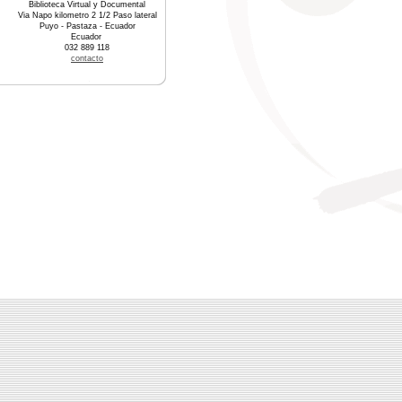
Biblioteca Virtual y Documental
Via Napo kilometro 2 1/2 Paso lateral
Puyo - Pastaza - Ecuador
Ecuador
032 889 118
contacto