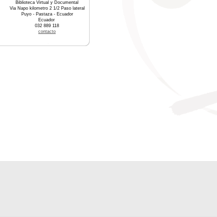
Biblioteca Virtual y Documental
Via Napo kilometro 2 1/2 Paso lateral
Puyo - Pastaza - Ecuador
Ecuador
032 889 118
contacto