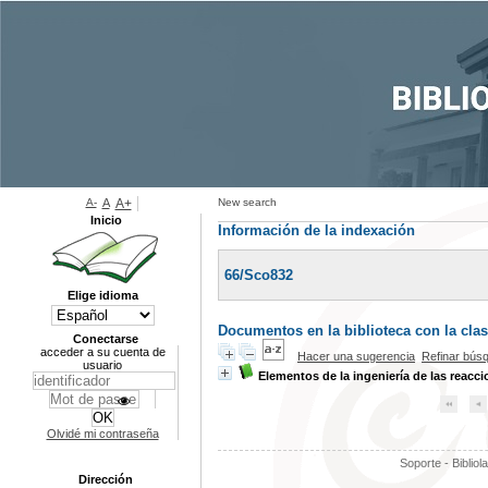
A-
A
A+
New search
Inicio
Información de la indexación
66/Sco832
Elige idioma
Documentos en la biblioteca con la clas
Conectarse
acceder a su cuenta de
Hacer una sugerencia
Refinar bús
usuario
Elementos de la ingeniería de las reacc
Olvidé mi contraseña
Soporte - Bibliol
Dirección