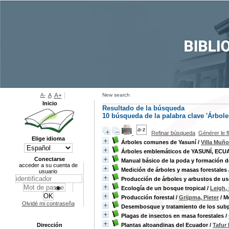
A-
A
A+
New search
Inicio
Resultado de la búsqueda
10
búsqueda de la palabra clave
'Árbole
Refinar búsqueda
Générer le f
Elige idioma
Árboles comunes de Yasuní
/
Villa Muño
Árboles emblemáticos de YASUNÍ, ECU
Conectarse
Manual básico de la poda y formación de
acceder a su cuenta de
Medición de árboles y masas forestales
usuario
Producción de árboles y arbustos de us
Ecología de un bosque tropical
/
Leigh,
Producción forestal
/
Grijpma, Pieter
/ Mé
Olvidé mi contraseña
Desembosque y tratamiento de los subp
Plagas de insectos en masa forestales
/
Dirección
Plantas altoandinas del Ecuador
/
Tafur