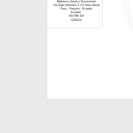
Biblioteca Virtual y Documental
Via Napo kilometro 2 1/2 Paso lateral
Puyo - Pastaza - Ecuador
Ecuador
032 889 118
contacto