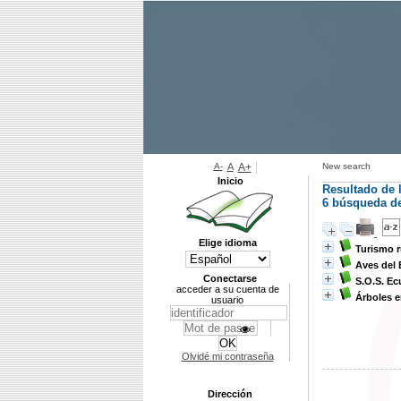
A-
A
A+
New search
Inicio
Resultado de 
6
búsqueda de 
Elige idioma
Turismo r
Aves del
Conectarse
S.O.S. Ec
acceder a su cuenta de
Árboles 
usuario
Olvidé mi contraseña
Dirección