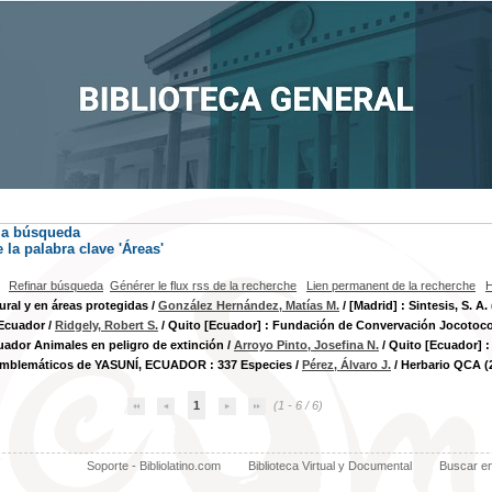
la búsqueda
la palabra clave
'Áreas'
Refinar búsqueda
Générer le flux rss de la recherche
Lien permanent de la recherche
H
ural y en áreas protegidas
/
González Hernández, Matías M.
/ [Madrid] : Sintesis, S. A.
 Ecuador
/
Ridgely, Robert S.
/ Quito [Ecuador] : Fundación de Convervación Jocotoco
uador Animales en peligro de extinción
/
Arroyo Pinto, Josefina N.
/ Quito [Ecuador] 
emblemáticos de YASUNÍ, ECUADOR : 337 Especies
/
Pérez, Álvaro J.
/ Herbario QCA (
1
(1 - 6 / 6)
Soporte - Bibliolatino.com
Biblioteca Virtual y Documental
Buscar e