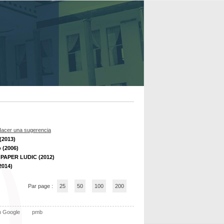
acer una sugerencia
 (2013)
 (2006)
: PAPER LUDIC (2012)
2014)
Par page :
25
50
100
200
n Google
pmb