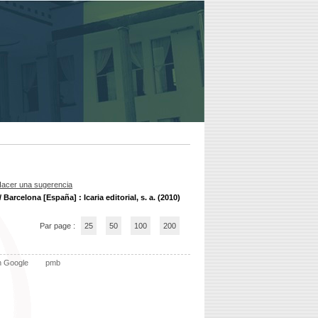
acer una sugerencia
/ Barcelona [España] : Icaria editorial, s. a. (2010)
Par page :
25
50
100
200
n Google
pmb