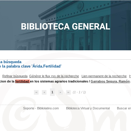
la búsqueda
la palabra clave
'Árida.Fertilidad'
Refinar búsqueda
Générer le flux rss de la recherche
Lien permanent de la recherche
H
cion de la
fertilidad
en los sistemas agrarios tradicionales
/
Garrabou Segura, Ramón
1
(1 - 1 / 1)
Soporte - Bibliolatino.com
Biblioteca Virtual y Documental
Buscar e