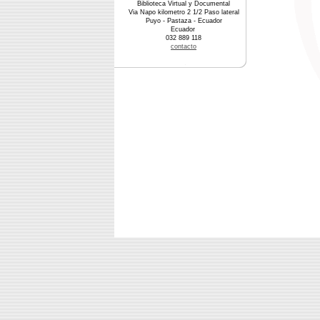
Biblioteca Virtual y Documental
Via Napo kilometro 2 1/2 Paso lateral
Puyo - Pastaza - Ecuador
Ecuador
032 889 118
contacto