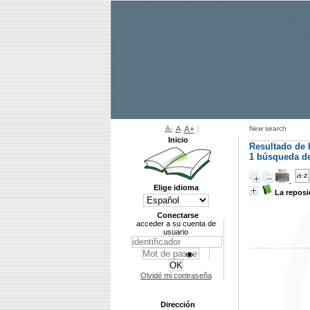
A-
A
A+
New search
Inicio
Resultado de 
1
búsqueda de 
Elige idioma
La reposi
Conectarse
acceder a su cuenta de
usuario
Olvidé mi contraseña
Dirección