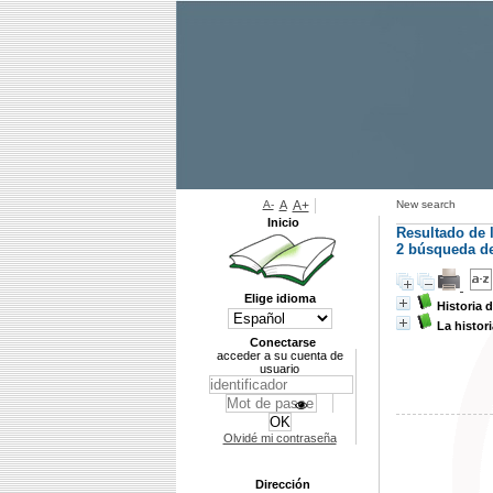
A-
A
A+
New search
Inicio
Resultado de 
2
búsqueda de 
Elige idioma
Historia 
La histori
Conectarse
acceder a su cuenta de
usuario
Olvidé mi contraseña
Dirección