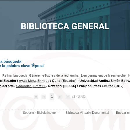
la búsqueda
la palabra clave
'Época'
Refinar búsqueda
Générer le flux rss de la recherche
Lien permanent de la recherche
H
del Ecuador
/
Ayala Mora, Enrique
/ Quito [Ecuador] : Universidad Andina Simón Bolíva
a del arte
/
Gombrich, Ernst H.
/ New York [EE.UU.] : Phaidon Press Limited (2012)
1
(1 - 2 / 2)
Soporte - Bibliolatino.com
Biblioteca Virtual y Documental
Buscar e