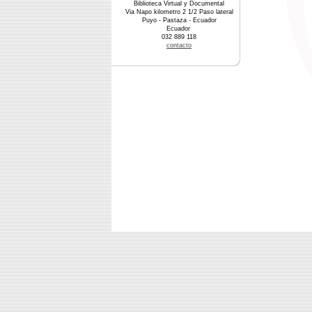
Biblioteca Virtual y Documental
Via Napo kilometro 2 1/2 Paso lateral
Puyo - Pastaza - Ecuador
Ecuador
032 889 118
contacto