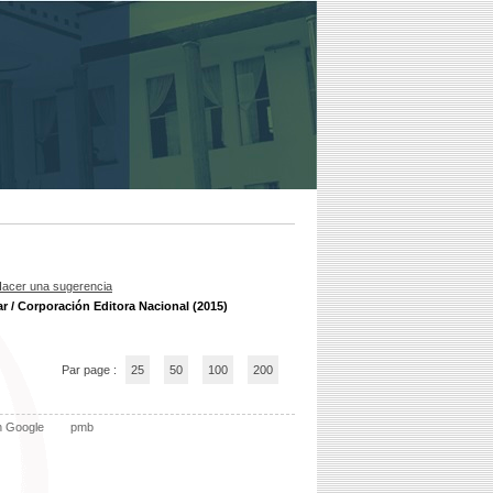
acer una sugerencia
r / Corporación Editora Nacional (2015)
Par page :
25
50
100
200
n Google
pmb