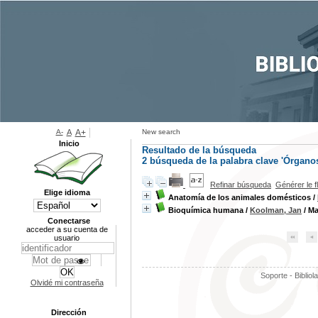
A-
A
A+
New search
Inicio
Resultado de la búsqueda
2
búsqueda de la palabra clave
'Órganos
Refinar búsqueda
Générer le f
Elige idioma
Anatomía de los animales domésticos
/
Bioquímica humana
/
Koolman, Jan
/ Ma
Conectarse
acceder a su cuenta de
usuario
Soporte - Bibliol
Olvidé mi contraseña
Dirección