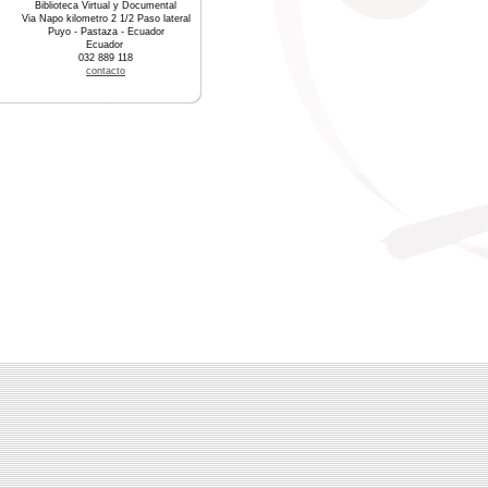
Biblioteca Virtual y Documental
Via Napo kilometro 2 1/2 Paso lateral
Puyo - Pastaza - Ecuador
Ecuador
032 889 118
contacto