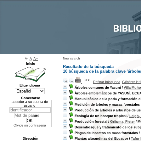
A-
A
A+
New search
Inicio
Resultado de la búsqueda
10
búsqueda de la palabra clave
'árboles
Refinar búsqueda
Générer le f
Elige idioma
Árboles comunes de Yasuní
/
Villa Muño
Árboles emblemáticos de YASUNÍ, ECU
Conectarse
Manual básico de la poda y formación de
acceder a su cuenta de
Medición de árboles y masas forestales
usuario
Producción de árboles y arbustos de us
Ecología de un bosque tropical
/
Leigh,
Producción forestal
/
Grijpma, Pieter
/ Mé
Olvidé mi contraseña
Desembosque y tratamiento de los subp
Plagas de insectos en masa forestales
/
Dirección
Plantas altoandinas del Ecuador
/
Tafur