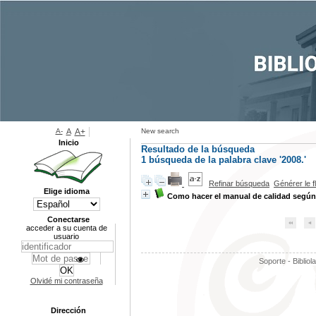
A-
A
A+
New search
Inicio
Resultado de la búsqueda
1
búsqueda de la palabra clave
'2008.'
Refinar búsqueda
Générer le f
Elige idioma
Como hacer el manual de calidad según
Conectarse
acceder a su cuenta de
usuario
Soporte - Bibliol
Olvidé mi contraseña
Dirección