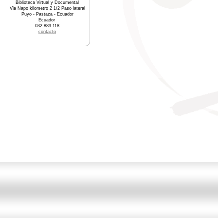
Biblioteca Virtual y Documental
Via Napo kilometro 2 1/2 Paso lateral
Puyo - Pastaza - Ecuador
Ecuador
032 889 118
contacto