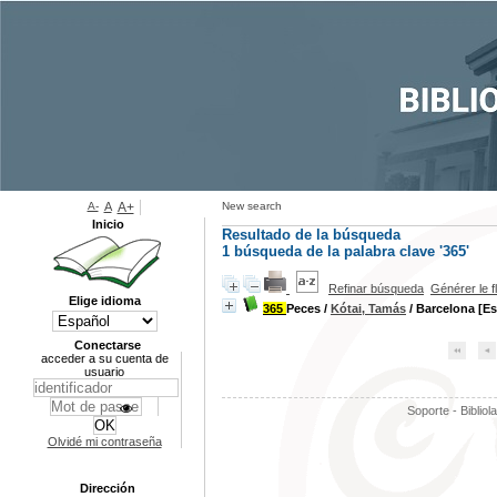
A-
A
A+
New search
Inicio
Resultado de la búsqueda
1
búsqueda de la palabra clave
'365'
Refinar búsqueda
Générer le f
Elige idioma
365
Peces
/
Kótai, Tamás
/ Barcelona [E
Conectarse
acceder a su cuenta de
usuario
Soporte - Bibliol
Olvidé mi contraseña
Dirección