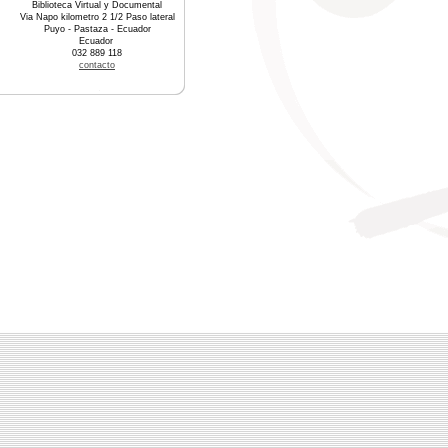
Biblioteca Virtual y Documental
Via Napo kilometro 2 1/2 Paso lateral
Puyo - Pastaza - Ecuador
Ecuador
032 889 118
contacto