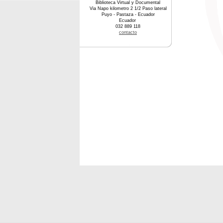
Biblioteca Virtual y Documental
Via Napo kilometro 2 1/2 Paso lateral
Puyo - Pastaza - Ecuador
Ecuador
032 889 118
contacto