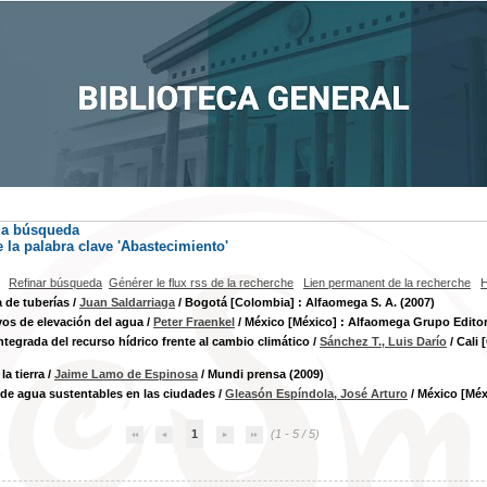
la búsqueda
la palabra clave
'Abastecimiento'
Refinar búsqueda
Générer le flux rss de la recherche
Lien permanent de la recherche
H
a de tuberías
/
Juan Saldarriaga
/ Bogotá [Colombia] : Alfaomega S. A. (2007)
vos de elevación del agua
/
Peter Fraenkel
/ México [México] : Alfaomega Grupo Editor, 
ntegrada del recurso hídrico frente al cambio climático
/
Sánchez T., Luis Darío
/ Cali 
la tierra
/
Jaime Lamo de Espinosa
/ Mundi prensa (2009)
de agua sustentables en las ciudades
/
Gleasón Espíndola, José Arturo
/ México [Méxic
1
(1 - 5 / 5)