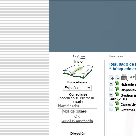
A-
A
A+
New search
Inicio
Resultado de 
5
búsqueda de 
Elige idioma
Hidráulic
Dispositi
Conectarse
Gestión i
acceder a su cuenta de
Valle (2011)
usuario
Cartas de 
Sistemas 
Olvidé mi contraseña
Dirección