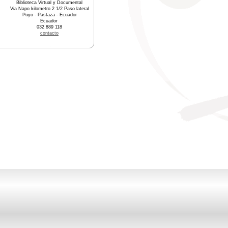
Biblioteca Virtual y Documental
Via Napo kilometro 2 1/2 Paso lateral
Puyo - Pastaza - Ecuador
Ecuador
032 889 118
contacto