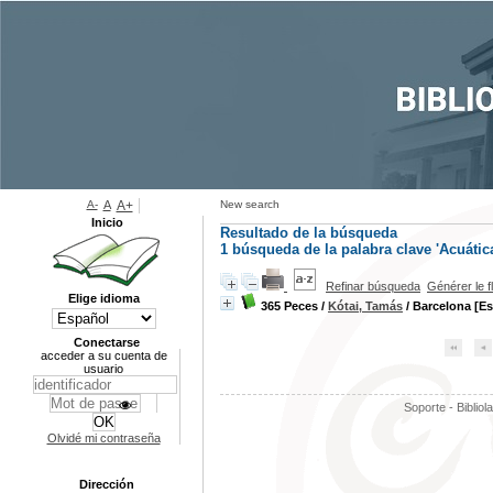
A-
A
A+
New search
Inicio
Resultado de la búsqueda
1
búsqueda de la palabra clave
'Acuátic
Refinar búsqueda
Générer le f
Elige idioma
365 Peces
/
Kótai, Tamás
/ Barcelona [E
Conectarse
acceder a su cuenta de
usuario
Soporte - Bibliol
Olvidé mi contraseña
Dirección