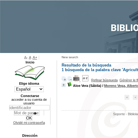
A-
A
A+
New search
Inicio
Resultado de la búsqueda
1
búsqueda de la palabra clave
'Agricult
Refinar búsqueda
Générer le f
Elige idioma
Aloe Vera (Sábila)
/
Moreno Vega, Albert
Conectarse
acceder a su cuenta de
usuario
Soporte - Bibliol
Olvidé mi contraseña
Dirección