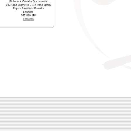
Biblioteca Virtual y Documental
Via Napo kilometro 2 1/2 Paso lateral
Puyo - Pastaza - Ecuador
Ecuador
032 889 118
contacto