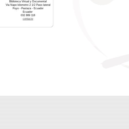
Biblioteca Virtual y Documental
Via Napo kilometro 2 1/2 Paso lateral
Puyo - Pastaza - Ecuador
Ecuador
032 889 118
contacto