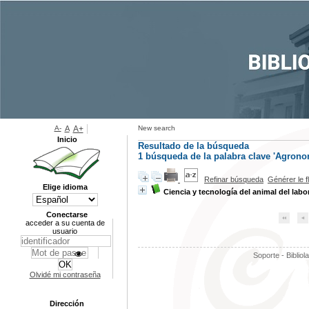
A-
A
A+
New search
Inicio
Resultado de la búsqueda
1
búsqueda de la palabra clave
'Agrono
Refinar búsqueda
Générer le f
Elige idioma
Ciencia y tecnología del animal del labora
Conectarse
acceder a su cuenta de
usuario
Soporte - Bibliol
Olvidé mi contraseña
Dirección