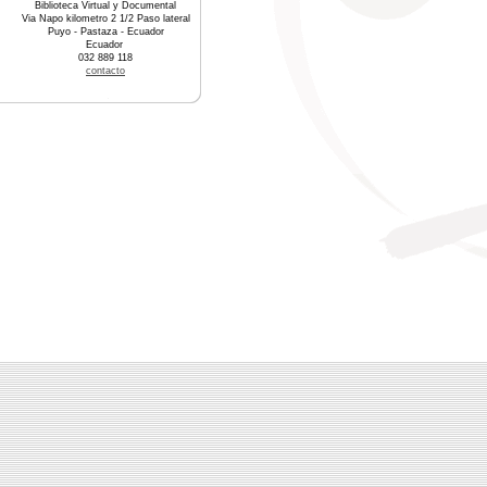
Biblioteca Virtual y Documental
Via Napo kilometro 2 1/2 Paso lateral
Puyo - Pastaza - Ecuador
Ecuador
032 889 118
contacto