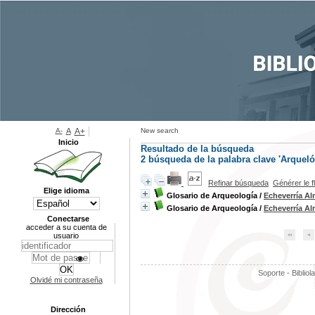
A-
A
A+
New search
Inicio
Resultado de la búsqueda
2
búsqueda de la palabra clave
'Arqueló
Refinar búsqueda
Générer le f
Elige idioma
Glosario de Arqueología
/
Echeverría Al
Glosario de Arqueología
/
Echeverría Al
Conectarse
acceder a su cuenta de
usuario
Soporte - Bibliol
Olvidé mi contraseña
Dirección