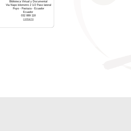
Biblioteca Virtual y Documental
Via Napo kilometro 2 1/2 Paso lateral
Puyo - Pastaza - Ecuador
Ecuador
032 889 118
contacto