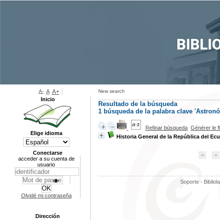
A-
A
A+
New search
Inicio
Resultado de la búsqueda
1
búsqueda de la palabra clave
'Astronó
Refinar búsqueda
Générer le f
Elige idioma
Historia General de la República del Ec
Conectarse
acceder a su cuenta de
usuario
Soporte - Bibliol
Olvidé mi contraseña
Dirección