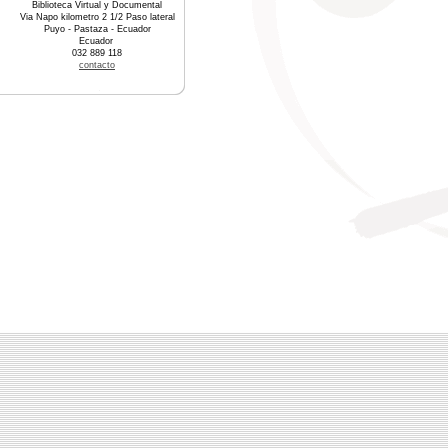
Biblioteca Virtual y Documental
Via Napo kilometro 2 1/2 Paso lateral
Puyo - Pastaza - Ecuador
Ecuador
032 889 118
contacto