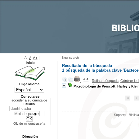
A-
A
A+
New search
Inicio
Resultado de la búsqueda
1
búsqueda de la palabra clave
'Bacteor
Refinar búsqueda
Générer le f
Elige idioma
Microbiología de Prescott, Harley y Klei
Conectarse
acceder a su cuenta de
usuario
Soporte - Bibliol
Olvidé mi contraseña
Dirección