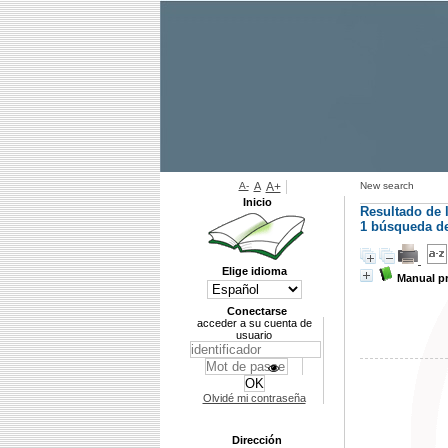
A-
A
A+
New search
Inicio
Resultado de 
1
búsqueda de 
Elige idioma
Manual pr
Conectarse
acceder a su cuenta de
usuario
Olvidé mi contraseña
Dirección