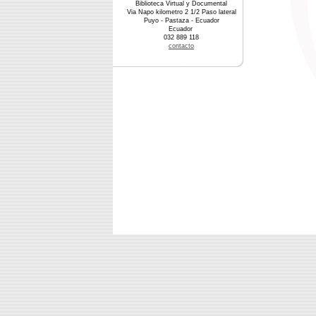
Biblioteca Virtual y Documental
Via Napo kilometro 2 1/2 Paso lateral
Puyo - Pastaza - Ecuador
Ecuador
032 889 118
contacto