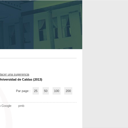
acer una sugerencia
Universidad de Caldas (2013)
Par page :
25
50
100
200
n Google
pmb