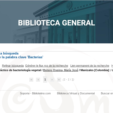
la búsqueda
la palabra clave
'Bacterias'
Refinar búsqueda
Générer le flux rss de la recherche
Lien permanent de la recherche
H
áctico de bacteriología vegetal
/
Botero Ospina, María José
/ Manizales [Colombia] : 
1
(1 - 1 / 1)
Soporte - Bibliolatino.com
Biblioteca Virtual y Documental
Buscar e