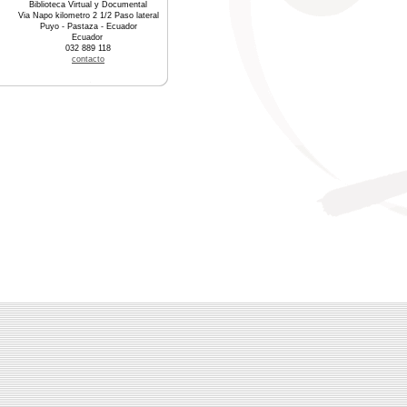
Biblioteca Virtual y Documental
Via Napo kilometro 2 1/2 Paso lateral
Puyo - Pastaza - Ecuador
Ecuador
032 889 118
contacto