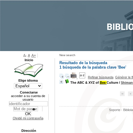
A-
A
A+
New search
Inicio
Resultado de la búsqueda
1
búsqueda de la palabra clave
'Bee'
Refinar búsqueda
Générer le f
Elige idioma
The ABC & XYZ of
Bee
Culture
/
Shimanu
Conectarse
acceder a su cuenta de
usuario
Soporte - Bibliol
Olvidé mi contraseña
Dirección