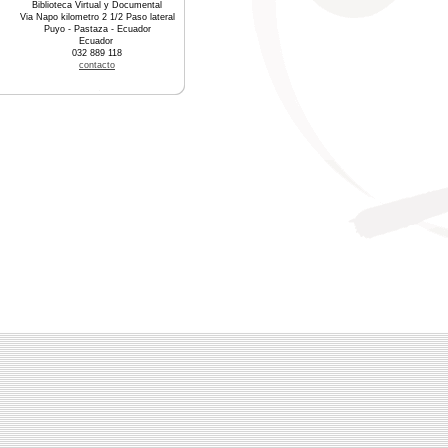
Biblioteca Virtual y Documental
Via Napo kilometro 2 1/2 Paso lateral
Puyo - Pastaza - Ecuador
Ecuador
032 889 118
contacto