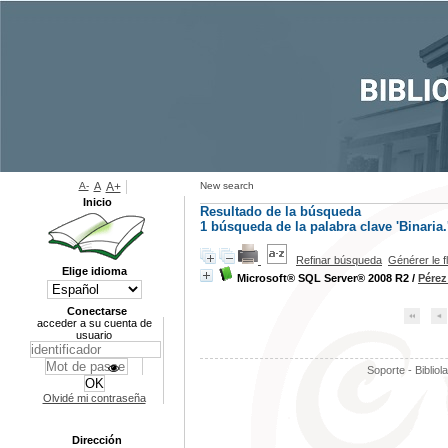
A-
A
A+
New search
Inicio
Resultado de la búsqueda
1
búsqueda de la palabra clave
'Binaria.
Refinar búsqueda
Générer le f
Elige idioma
Microsoft® SQL Server® 2008 R2
/
Pérez
Conectarse
acceder a su cuenta de
usuario
Soporte - Bibliol
Olvidé mi contraseña
Dirección