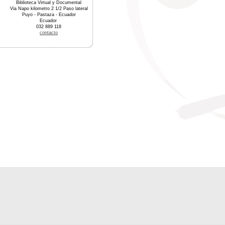
Biblioteca Virtual y Documental
Via Napo kilometro 2 1/2 Paso lateral
Puyo - Pastaza - Ecuador
Ecuador
032 889 118
contacto