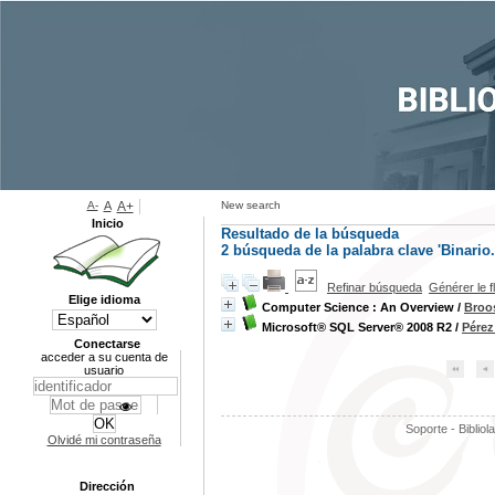
A-
A
A+
New search
Inicio
Resultado de la búsqueda
2
búsqueda de la palabra clave
'Binario.
Refinar búsqueda
Générer le f
Elige idioma
Computer Science : An Overview
/
Broos
Microsoft® SQL Server® 2008 R2
/
Pérez
Conectarse
acceder a su cuenta de
usuario
Soporte - Bibliol
Olvidé mi contraseña
Dirección