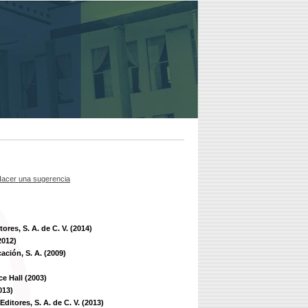
acer una sugerencia
ores, S. A. de C. V. (2014)
2012)
ción, S. A. (2009)
e Hall (2003)
013)
ditores, S. A. de C. V. (2013)