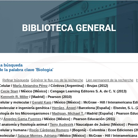
la búsqueda
e la palabra clave
'Biologia'
Refinar búsqueda
Générer le flux rss de la recherche
Lien permanent de la recherche
H
Celular
/
María Alejandra Pérez
/ Córdova [Argentina] : Brujas (2012)
/
Cecie Starr
/ México [México] : Cengage Learning Editores S. A. de C. V. (2013)
/
Kenneth R. Miller
/ [Madrid] : Pearson (2010)
celular y molecular
/
Gerald Karp
/ México [México] : McGraw - Hill / Interamericana Edit
molecular e ingeniería genética
/
Herráez, Ángel
/ Barcelona [España] : Elsevier, S. L. (
ología de los Microorganismos
/
Madigan, Michael T.
/ Madrid [España] : Pearson Educa
2
/
Ángeles Gama Fuentes
/ México [México] : Pearson Educación (2011)
2 anatomía y fisiología animal
/
Terry Audesirk
/ Naucalpan de Juárez [México] : Prentic
celular y humana
/
Rocío Cárdenas Romero
/ (Bogotá) - Colombia : Ecoe Ediciones (2
molecular
/
Salazar Montes, Adriana
/ México [México] : McGraw - Hill / Interamericana E