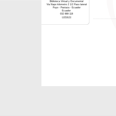
Biblioteca Virtual y Documental
Via Napo kilometro 2 1/2 Paso lateral
Puyo - Pastaza - Ecuador
Ecuador
032 889 118
contacto