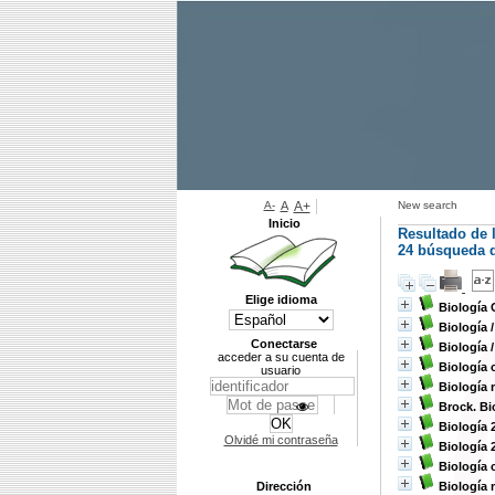
A-
A
A+
New search
Inicio
Resultado de 
24
búsqueda d
Elige idioma
Biología 
Biología
Conectarse
Biología
acceder a su cuenta de
Biología 
usuario
Biología 
Brock. Bi
Biología 
Olvidé mi contraseña
Biología 
Biología 
Dirección
Biología 