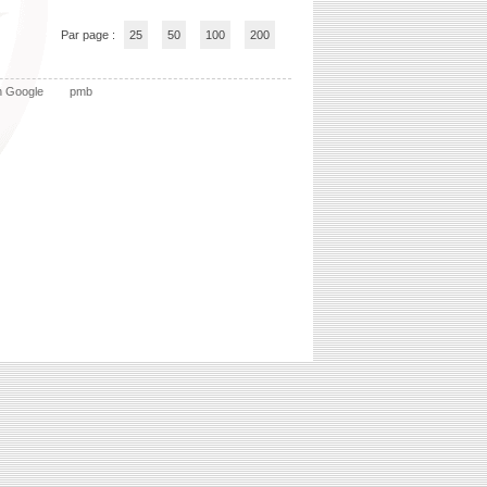
Par page :
25
50
100
200
n Google
pmb