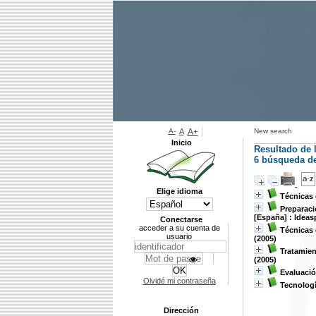
A-
A
A+
New search
Inicio
Resultado de 
6
búsqueda de 
Elige idioma
Técnicas
Preparaci
[España] : Ideas
Conectarse
acceder a su cuenta de
Técnicas
usuario
(2005)
Tratamien
(2005)
Evaluació
Olvidé mi contraseña
Tecnologí
Dirección