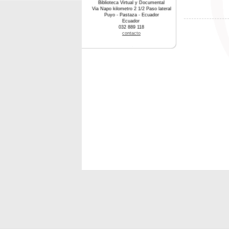
Biblioteca Virtual y Documental
Via Napo kilometro 2 1/2 Paso lateral
Puyo - Pastaza - Ecuador
Ecuador
032 889 118
contacto