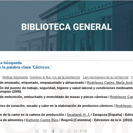
la búsqueda
la palabra clave
'Cárnicos.'
Refinar búsqueda
Générer le flux rss de la recherche
Lien permanent de la recherche
H
 de envasado, etiquetado, empaquetado y almacenado
/
Rodríguez Caeiro, María José
ón del puesto de trabajo, seguridad, higiene y salud laboral y condiciones medioamb
propias (2005)
 de embutición, embuchado y enmoldado de masas y piezas cárnicas
/
Rodríguez Caei
tos de curación, secado y calor en la elaboración de productos cárnicos
/
Rodríguez 
n de la carne en la cadena de producción
/
Swatland, H. J.
/ Zaragoza [España] : Editor
a de alimentos
/
Katherin Castro Ríos
/ Bogotá [Colombia] : Ediciones de la U. (2010)
1
(1 - 6 / 6)