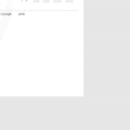
n Google
pmb