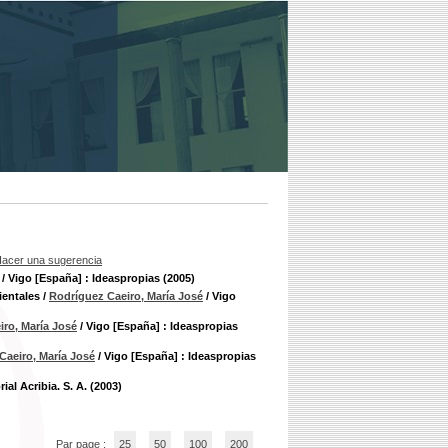
acer una sugerencia
/ Vigo [España] : Ideaspropias (2005)
ientales
/
Rodríguez Caeiro, María José
/ Vigo
ro, María José
/ Vigo [España] : Ideaspropias
Caeiro, María José
/ Vigo [España] : Ideaspropias
ial Acribia. S. A. (2003)
Par page :
25
50
100
200