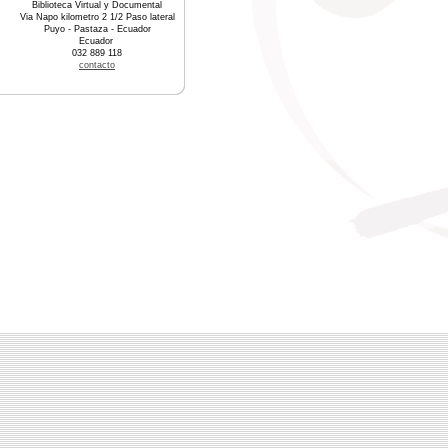
Biblioteca Virtual y Documental
Via Napo kilometro 2 1/2 Paso lateral
Puyo - Pastaza - Ecuador
Ecuador
032 889 118
contacto