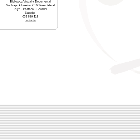
Biblioteca Virtual y Documental
Via Napo kilometro 2 1/2 Paso lateral
Puyo - Pastaza - Ecuador
Ecuador
032 889 118
contacto