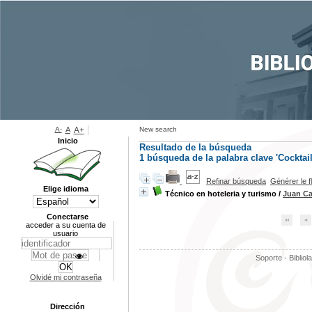
A-
A
A+
New search
Inicio
Resultado de la búsqueda
1
búsqueda de la palabra clave
'Cocktail
Refinar búsqueda
Générer le f
Elige idioma
Técnico en hoteleria y turismo
/
Juan Ca
Conectarse
acceder a su cuenta de
usuario
Soporte - Bibliol
Olvidé mi contraseña
Dirección