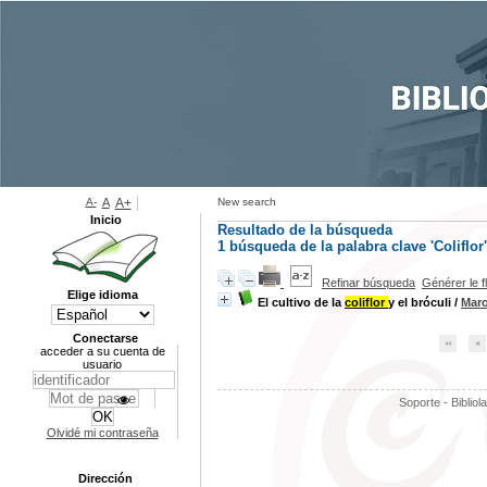
A-
A
A+
New search
Inicio
Resultado de la búsqueda
1
búsqueda de la palabra clave
'Coliflor'
Refinar búsqueda
Générer le f
Elige idioma
El cultivo de la
coliflor
y el bróculi
/
Maro
Conectarse
acceder a su cuenta de
usuario
Soporte - Bibliol
Olvidé mi contraseña
Dirección