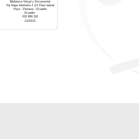
Biblioteca Virtual y Documental
Via Napo kilometro 2 1/2 Paso lateral
Puyo - Pastaza - Ecuador
Ecuador
032 889 118
contacto