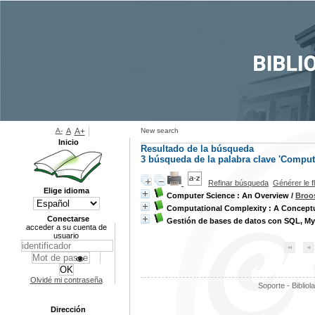
A-
A
A+
New search
Inicio
Resultado de la búsqueda
3
búsqueda de la palabra clave
'Comput
Refinar búsqueda
Générer le f
Elige idioma
Computer Science : An Overview
/
Broos
Computational Complexity : A Conceptu
Conectarse
Gestión de bases de datos con SQL, M
acceder a su cuenta de
usuario
Olvidé mi contraseña
Soporte - Bibliol
Dirección