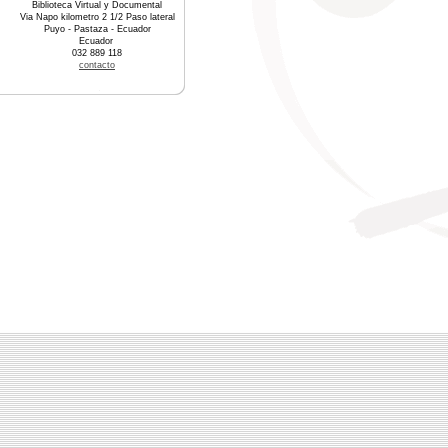
Biblioteca Virtual y Documental
Via Napo kilometro 2 1/2 Paso lateral
Puyo - Pastaza - Ecuador
Ecuador
032 889 118
contacto