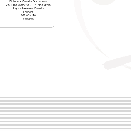
Biblioteca Virtual y Documental
Via Napo kilometro 2 1/2 Paso lateral
Puyo - Pastaza - Ecuador
Ecuador
032 889 118
contacto