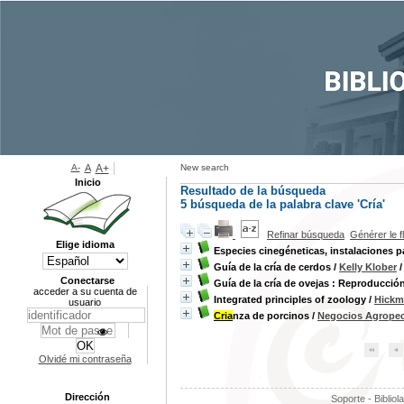
A-
A
A+
New search
Inicio
Resultado de la búsqueda
5
búsqueda de la palabra clave
'Cría'
Refinar búsqueda
Générer le f
Elige idioma
Especies cinegéneticas, instalaciones pa
Guía de la cría de cerdos
/
Kelly Klober
/
Conectarse
Guía de la cría de ovejas : Reproducció
acceder a su cuenta de
Integrated principles of zoology
/
Hickma
usuario
Cria
nza de porcinos
/
Negocios Agropec
Olvidé mi contraseña
Dirección
Soporte - Bibliol