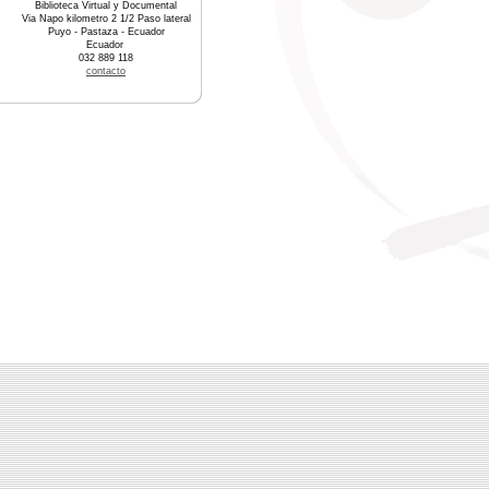
Biblioteca Virtual y Documental
Via Napo kilometro 2 1/2 Paso lateral
Puyo - Pastaza - Ecuador
Ecuador
032 889 118
contacto