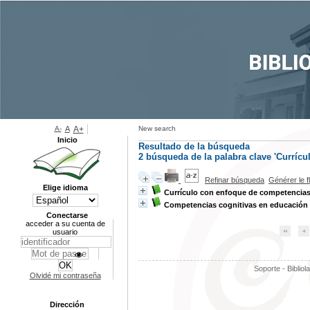
A-
A
A+
New search
Inicio
Resultado de la búsqueda
2
búsqueda de la palabra clave
'Currícul
Refinar búsqueda
Générer le f
Elige idioma
Currículo con enfoque de competencia
Competencias cognitivas en educación 
Conectarse
acceder a su cuenta de
usuario
Soporte - Bibliol
Olvidé mi contraseña
Dirección