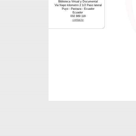
Biblioteca Virtual y Documental
Via Napo kilometro 2 1/2 Paso lateral
Puyo - Pastaza - Ecuador
Ecuador
032 889 118
contacto