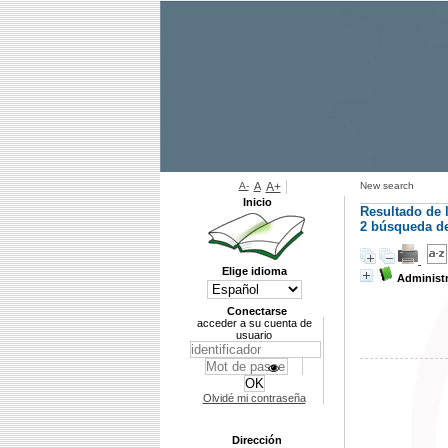
A-
A
A+
New search
Inicio
Resultado de 
2
búsqueda de 
Elige idioma
Administr
Conectarse
acceder a su cuenta de
usuario
Olvidé mi contraseña
Dirección