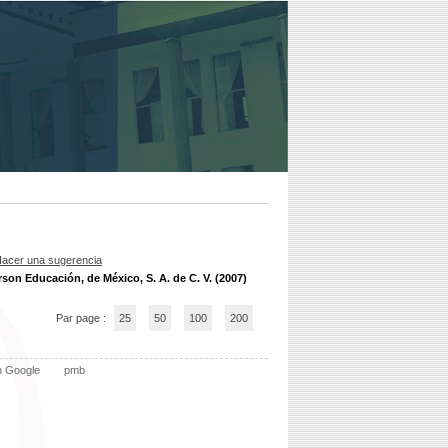
acer una sugerencia
rson Educación, de México, S. A. de C. V. (2007)
Par page :
25
50
100
200
n Google
pmb