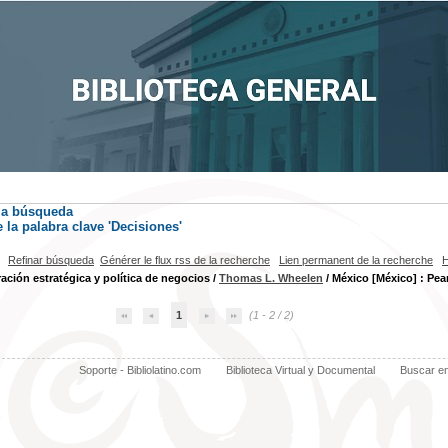
la búsqueda
la palabra clave
'Decisiones'
Refinar búsqueda
Générer le flux rss de la recherche
Lien permanent de la recherche
H
ación estratégica y política de negocios
/
Thomas L. Wheelen
/ México [México] : Pea
1
(1 - 2 / 2)
Soporte - Bibliolatino.com
Biblioteca Virtual y Documental
Buscar e