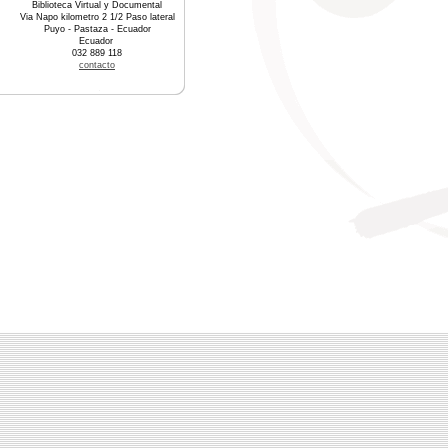
Biblioteca Virtual y Documental
Via Napo kilometro 2 1/2 Paso lateral
Puyo - Pastaza - Ecuador
Ecuador
032 889 118
contacto