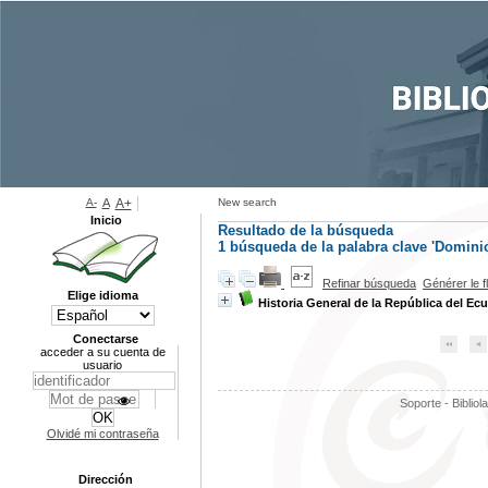
A-
A
A+
New search
Inicio
Resultado de la búsqueda
1
búsqueda de la palabra clave
'Domini
Refinar búsqueda
Générer le f
Elige idioma
Historia General de la República del Ec
Conectarse
acceder a su cuenta de
usuario
Soporte - Bibliol
Olvidé mi contraseña
Dirección