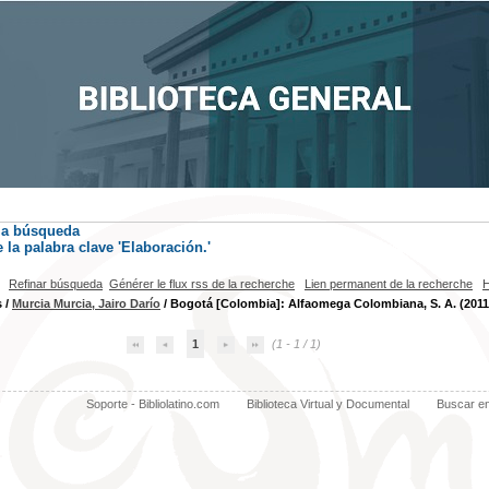
la búsqueda
la palabra clave
'Elaboración.'
Refinar búsqueda
Générer le flux rss de la recherche
Lien permanent de la recherche
H
s
/
Murcia Murcia, Jairo Darío
/ Bogotá [Colombia]: Alfaomega Colombiana, S. A. (2011
1
(1 - 1 / 1)
Soporte - Bibliolatino.com
Biblioteca Virtual y Documental
Buscar e