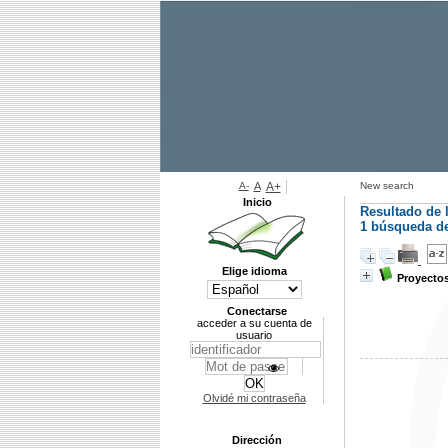
A-
A
A+
New search
Inicio
Resultado de 
1
búsqueda de 
Elige idioma
Proyecto
Conectarse
acceder a su cuenta de
usuario
Olvidé mi contraseña
Dirección