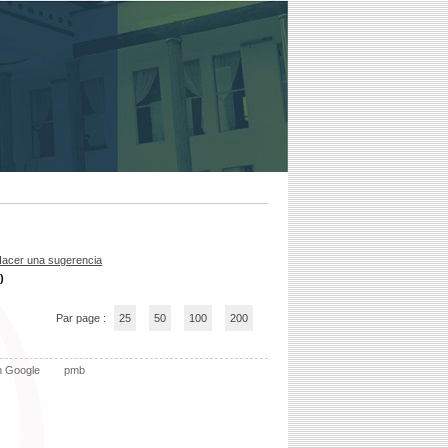
acer una sugerencia
)
Par page :
25
50
100
200
n Google
pmb