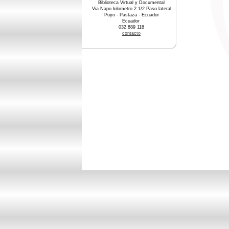
Biblioteca Virtual y Documental
Via Napo kilometro 2 1/2 Paso lateral
Puyo - Pastaza - Ecuador
Ecuador
032 889 118
contacto