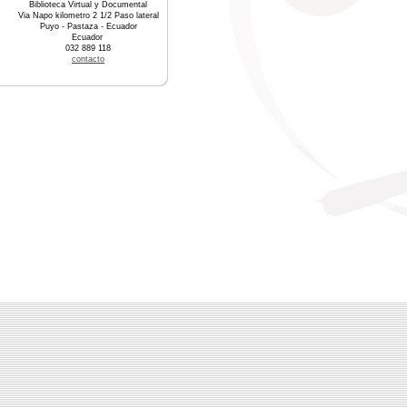
Biblioteca Virtual y Documental
Via Napo kilometro 2 1/2 Paso lateral
Puyo - Pastaza - Ecuador
Ecuador
032 889 118
contacto