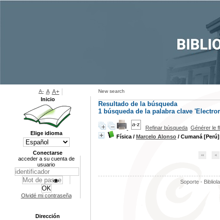
A-
A
A+
New search
Inicio
Resultado de la búsqueda
1
búsqueda de la palabra clave
'Electr
Refinar búsqueda
Générer le f
Elige idioma
Física
/
Marcelo Alonso
/ Cumaná [Perú]
Conectarse
acceder a su cuenta de
usuario
Soporte - Bibliol
Olvidé mi contraseña
Dirección