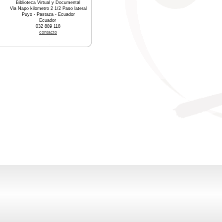
Biblioteca Virtual y Documental
Via Napo kilometro 2 1/2 Paso lateral
Puyo - Pastaza - Ecuador
Ecuador
032 889 118
contacto