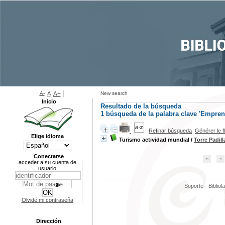
A-
A
A+
New search
Inicio
Resultado de la búsqueda
1
búsqueda de la palabra clave
'Empren
Refinar búsqueda
Générer le f
Elige idioma
Turismo actividad mundial
/
Torre Padill
Conectarse
acceder a su cuenta de
usuario
Soporte - Bibliol
Olvidé mi contraseña
Dirección