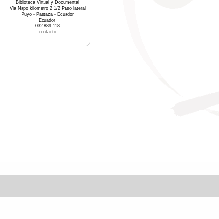
Biblioteca Virtual y Documental
Via Napo kilometro 2 1/2 Paso lateral
Puyo - Pastaza - Ecuador
Ecuador
032 889 118
contacto