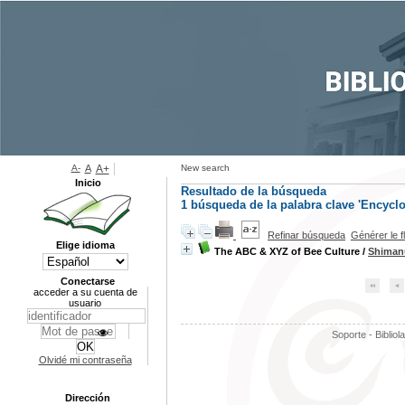
A-
A
A+
New search
Inicio
Resultado de la búsqueda
1
búsqueda de la palabra clave
'Encyclo
Refinar búsqueda
Générer le f
Elige idioma
The ABC & XYZ of Bee Culture
/
Shimanu
Conectarse
acceder a su cuenta de
usuario
Soporte - Bibliol
Olvidé mi contraseña
Dirección