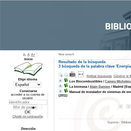
A-
A
A+
New search
Inicio
Resultado de la búsqueda
3
búsqueda de la palabra clave
'Energía
Refinar búsqueda
Générer le f
Elige idioma
Los Biocombustibles
/
Camps Michelen
La biomasa
/
Alain Damien
/ Madrid [Esp
Conectarse
Manual de instalador de sistemas de ene
acceder a su cuenta de
(2011)
usuario
Olvidé mi contraseña
Soporte - Bibliol
Dirección