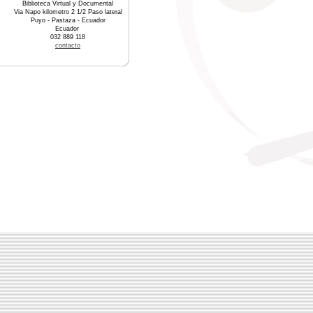
Biblioteca Virtual y Documental
Via Napo kilometro 2 1/2 Paso lateral
Puyo - Pastaza - Ecuador
Ecuador
032 889 118
contacto